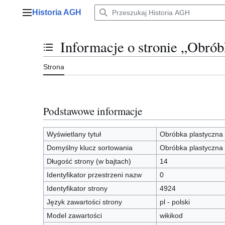
Przejdź
Historia AGH
do
Menu główne
zawartości
Informacje o stronie „Obrób
Przełącz stan spisu treści
Strona
Podstawowe informacje
Wyświetlany tytuł
Obróbka plastyczna
Domyślny klucz sortowania
Obróbka plastyczna
Długość strony (w bajtach)
14
Identyfikator przestrzeni nazw
0
Identyfikator strony
4924
Język zawartości strony
pl - polski
Model zawartości
wikikod