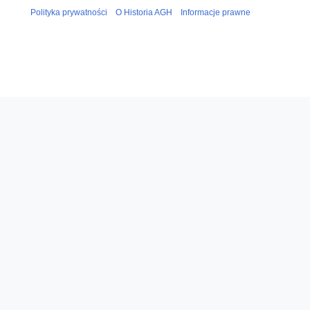
0
Polityka prywatności
O Historia AGH
Informacje prawne
1
9