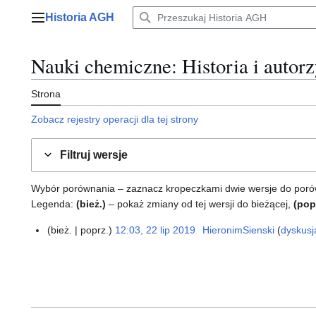
Przejdź
Historia AGH
do
Menu główne
zawartości
Nauki chemiczne
: Historia i autor
Strona
Zobacz rejestry operacji dla tej strony
Filtruj wersje
Wybór porównania – zaznacz kropeczkami dwie wersje do porównan
Legenda:
(bież.)
– pokaż zmiany od tej wersji do bieżącej,
(pop
bież.
poprz.
12:03, 22 lip 2019
HieronimSienski
dyskusj
2
2
l
i
p
2