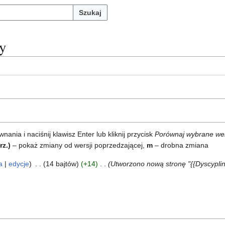
Szukaj
zy
ia i naciśnij klawisz Enter lub kliknij przycisk
Porównaj wybrane we
rz.)
– pokaż zmiany od wersji poprzedzającej,
m
– drobna zmiana
a
edycje
14 bajtów
+14
Utworzono nową stronę "{{Dyscyplin