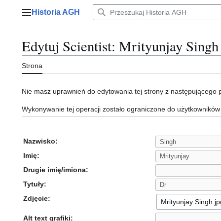
Przejdź
Historia AGH
do
Menu główne
zawartości
Edytuj Scientist: Mrityunjay Singh
Strona
Nie masz uprawnień do edytowania tej strony z następującego
Wykonywanie tej operacji zostało ograniczone do użytkowników
Nazwisko:
Imię:
Drugie imię/imiona:
Tytuły:
Zdjęcie:
Alt text grafiki: