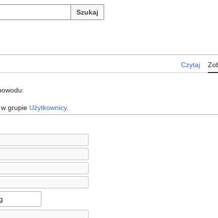
Szukaj
Czytaj
Zob
 powodu:
 w grupie
Użytkownicy
.