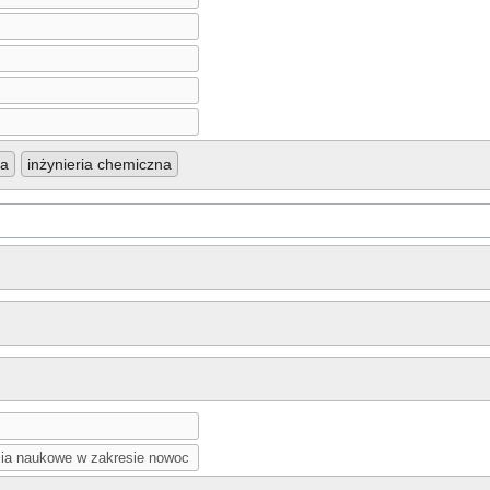
ka
inżynieria chemiczna