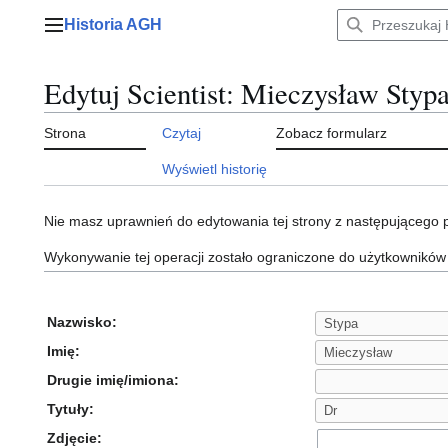
Przejdź
Historia AGH
do
Menu główne
zawartości
Edytuj Scientist: Mieczysław Styp
Strona
Czytaj
Zobacz formularz
Wyświetl historię
Nie masz uprawnień do edytowania tej strony z następującego
Wykonywanie tej operacji zostało ograniczone do użytkowników
Nazwisko:
Imię:
Drugie imię/imiona:
Tytuły:
Zdjęcie: