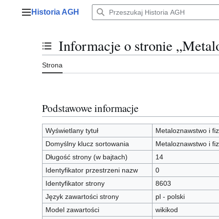
Przejdź
Historia AGH
do
Menu główne
zawartości
Informacje o stronie „Metal
Przełącz stan spisu treści
Strona
Podstawowe informacje
Wyświetlany tytuł
Metaloznawstwo i fiz
Domyślny klucz sortowania
Metaloznawstwo i fiz
Długość strony (w bajtach)
14
Identyfikator przestrzeni nazw
0
Identyfikator strony
8603
Język zawartości strony
pl - polski
Model zawartości
wikikod