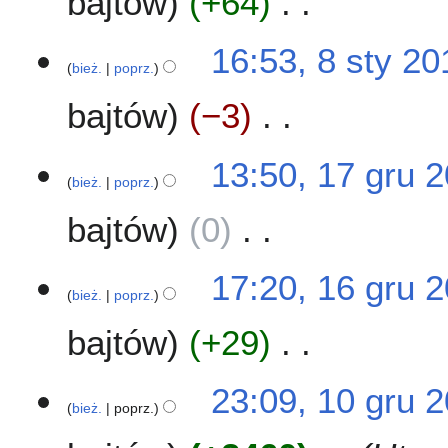
bajtów
+64
z
o
o
y
m
p
d
N
2
8
16:53, 8 sty 20
i
i
a
i
0
bież.
poprz.
s
a
s
n
e
1
t
n
u
o
bajtów
−3
p
4
y
z
o
o
2
m
p
d
N
0
1
13:50, 17 gru 
i
i
a
i
1
bież.
poprz.
7
a
s
n
e
4
g
n
u
o
bajtów
0
p
r
z
o
o
u
m
p
d
N
2
1
17:20, 16 gru 
i
i
a
i
0
bież.
poprz.
6
a
s
n
e
1
g
n
u
o
bajtów
+29
p
3
r
z
o
o
u
m
p
d
N
2
1
23:09, 10 gru 
i
i
a
i
0
bież.
poprz.
0
a
s
n
e
1
g
n
u
o
p