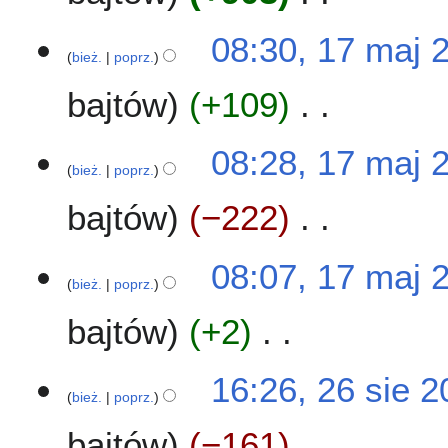
o
p
d
N
08:30, 17 maj 
i
a
i
bież.
poprz.
s
n
e
u
o
bajtów
+109
p
z
o
o
m
p
d
N
08:28, 17 maj 
i
i
a
i
bież.
poprz.
a
s
n
e
n
u
o
bajtów
−222
p
z
o
o
m
p
d
N
08:07, 17 maj 
i
i
a
i
bież.
poprz.
a
s
n
e
n
u
o
bajtów
+2
p
z
o
o
m
p
d
N
2
16:26, 26 sie 
i
i
a
i
bież.
poprz.
6
a
s
n
e
s
n
u
o
bajtów
−161
p
i