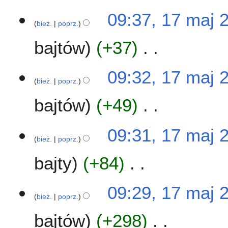
m
p
d
N
09:37, 17 maj 
i
i
a
i
bież.
poprz.
a
s
n
e
n
u
o
bajtów
+37
p
z
o
o
m
p
d
N
09:32, 17 maj 
i
i
a
i
bież.
poprz.
a
s
n
e
n
u
o
bajtów
+49
p
z
o
o
m
p
d
N
09:31, 17 maj 
i
i
a
i
bież.
poprz.
a
s
n
e
n
u
o
bajty
+84
p
z
o
o
m
p
d
N
09:29, 17 maj 
i
i
a
i
bież.
poprz.
a
s
n
e
n
u
o
bajtów
+298
p
z
o
o