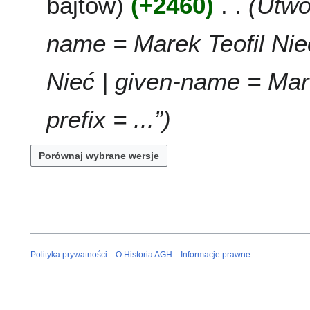
bajtów
+2460
Utwor
3
r
z
o
o
u
m
p
d
2
name = Marek Teofil Nie
i
i
a
0
a
s
n
1
n
u
Nieć | given-name = Marek
o
3
z
o
m
p
prefix = ...”
i
i
a
s
n
u
z
m
i
a
n
Polityka prywatności
O Historia AGH
Informacje prawne