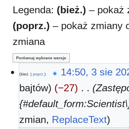
Legenda:
(bież.)
– pokaż z
(poprz.)
– pokaż zmiany o
zmiana
3
14:50, 3 sie 20
bież.
poprz.
s
i
bajtów
−27
Zastępo
e
2
0
{#default_form:Scientist\}
2
6
zmian
ReplaceText