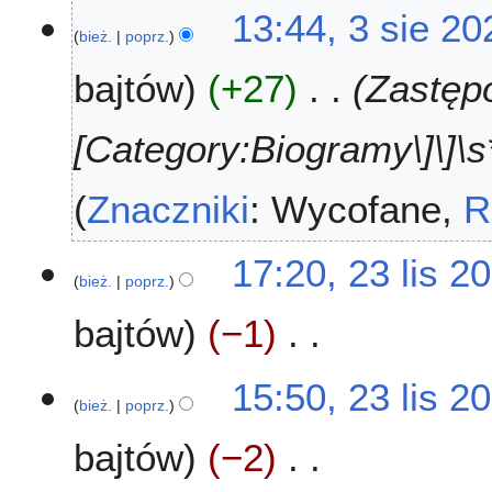
13:44, 3 sie 20
bież.
poprz.
bajtów
+27
Zastępo
[Category:Biogramy\]\]\s*
Znaczniki
:
Wycofane
R
2
17:20, 23 lis 2
bież.
poprz.
3
l
bajtów
−1
i
s
N
2
15:50, 23 lis 2
i
0
bież.
poprz.
e
2
bajtów
−2
p
3
o