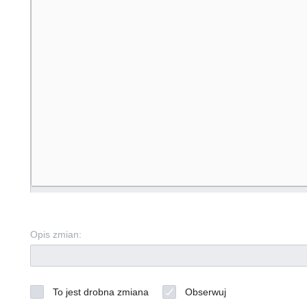
Opis zmian:
To jest drobna zmiana
Obserwuj