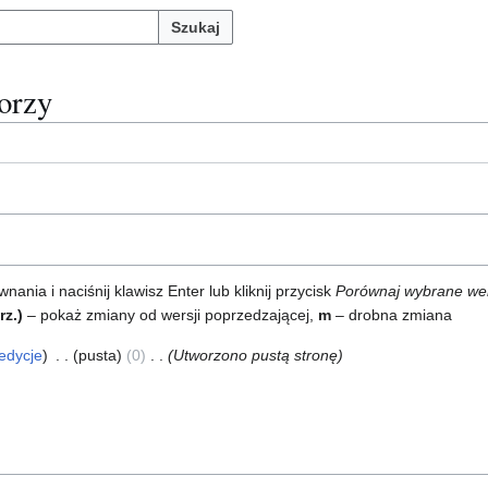
Szukaj
torzy
ia i naciśnij klawisz Enter lub kliknij przycisk
Porównaj wybrane we
rz.)
– pokaż zmiany od wersji poprzedzającej,
m
– drobna zmiana
edycje
pusta
0
Utworzono pustą stronę