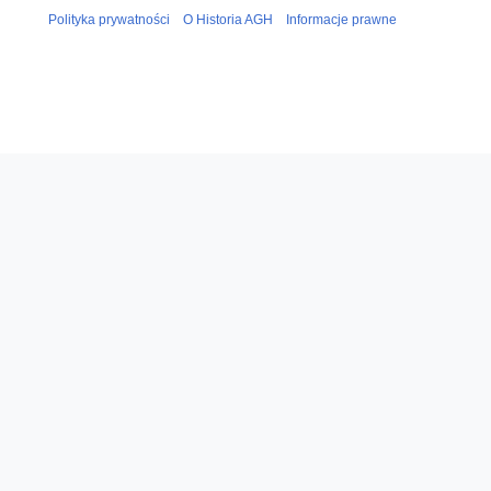
1
Polityka prywatności
O Historia AGH
Informacje prawne
6