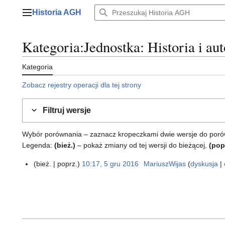
Przejdź
Historia AGH
do
Menu główne
zawartości
Kategoria
:
Jednostka
: Historia i au
Kategoria
Zobacz rejestry operacji dla tej strony
Filtruj wersje
Wybór porównania – zaznacz kropeczkami dwie wersje do porównan
Legenda:
(bież.)
– pokaż zmiany od tej wersji do bieżącej,
(pop
bież.
poprz.
10:17, 5 gru 2016
MariuszWijas
dyskusja
5
g
r
u
2
0