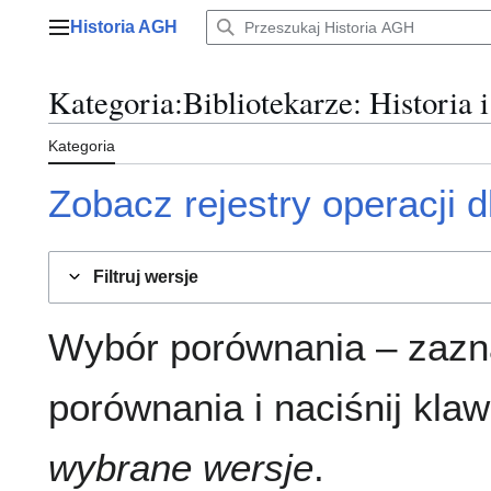
Przejdź
Historia AGH
do
Menu główne
zawartości
Kategoria
:
Bibliotekarze
: Historia 
Kategoria
Zobacz rejestry operacji dl
Filtruj wersje
Wybór porównania – zazn
porównania i naciśnij klaw
wybrane wersje
.