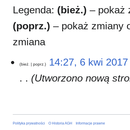
Legenda:
(bież.)
– pokaż z
(poprz.)
– pokaż zmiany o
zmiana
6
14:27, 6 kwi 2017
bież.
poprz.
k
w
Utworzono nową stronę
i
2
0
1
7
Polityka prywatności
O Historia AGH
Informacje prawne