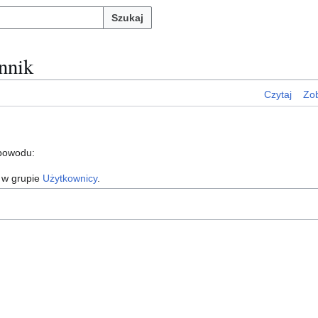
Szukaj
nnik
Czytaj
Zob
 powodu:
 w grupie
Użytkownicy
.