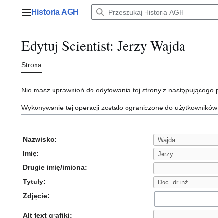
Przejdź
Historia AGH
do
Menu główne
zawartości
Edytuj Scientist: Jerzy Wajda
Strona
Nie masz uprawnień do edytowania tej strony z następującego
Wykonywanie tej operacji zostało ograniczone do użytkowników
Nazwisko:
Imię:
Drugie imię/imiona:
Tytuły:
Zdjęcie:
Alt text grafiki: