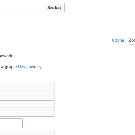
Szukaj
Czytaj
Zob
 powodu:
 w grupie
Użytkownicy
.