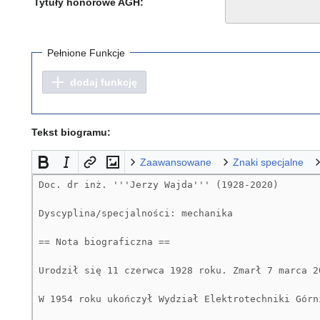
Tytuły honorowe AGH:
Pełnione Funkcje
dodaj funkcję
Tekst biogramu:
Zaawansowane
Znaki specjalne