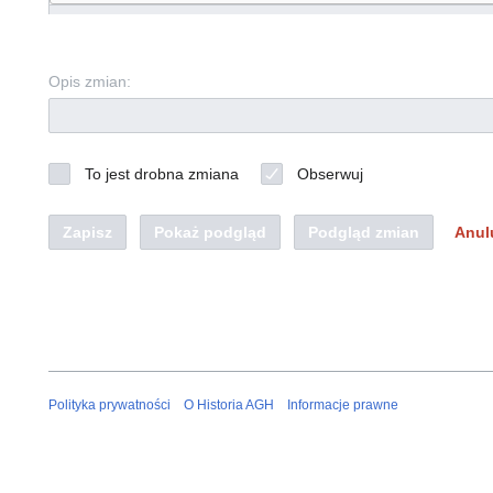
Opis zmian:
To jest drobna zmiana
Obserwuj
Zapisz
Pokaż podgląd
Podgląd zmian
Anul
Polityka prywatności
O Historia AGH
Informacje prawne