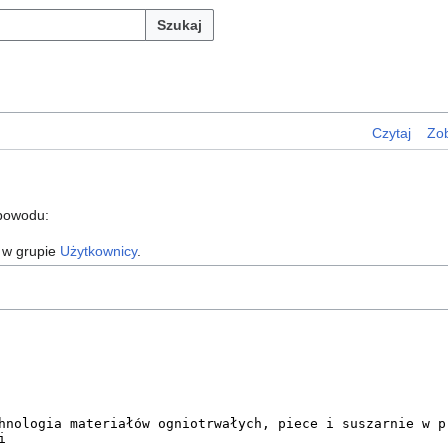
Szukaj
Czytaj
Zob
 powodu:
 w grupie
Użytkownicy
.