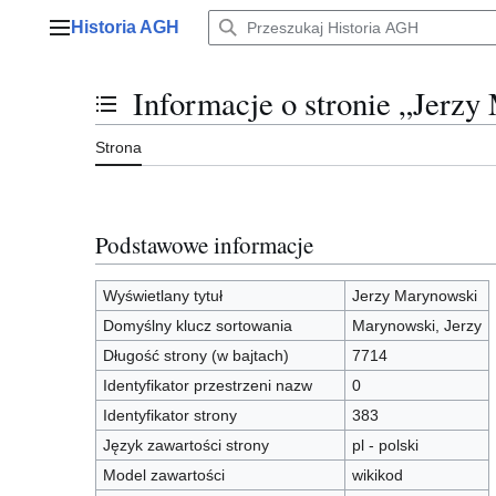
Przejdź
Historia AGH
do
Menu główne
zawartości
Informacje o stronie „Jerz
Przełącz stan spisu treści
Strona
Podstawowe informacje
Wyświetlany tytuł
Jerzy Marynowski
Domyślny klucz sortowania
Marynowski, Jerzy
Długość strony (w bajtach)
7714
Identyfikator przestrzeni nazw
0
Identyfikator strony
383
Język zawartości strony
pl - polski
Model zawartości
wikikod