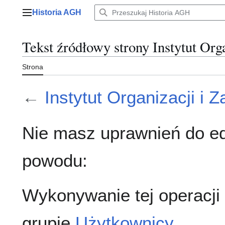
Przejdź
Historia AGH
do
Menu główne
zawartości
Tekst źródłowy strony Instytut Or
Strona
←
Instytut Organizacji i
Nie masz uprawnień do ed
powodu:
Wykonywanie tej operacji
grupie
Użytkownicy
.