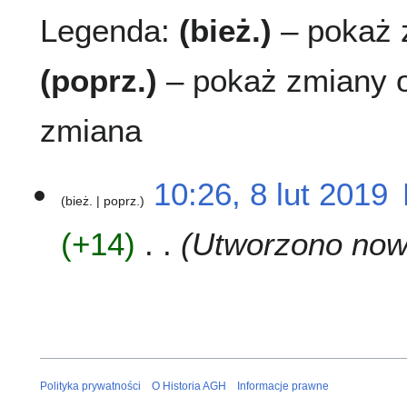
Legenda:
(bież.)
– pokaż z
(poprz.)
– pokaż zmiany o
zmiana
8
10:26, 8 lut 2019
bież.
poprz.
l
u
+14
Utworzono nową
t
2
0
1
9
Polityka prywatności
O Historia AGH
Informacje prawne