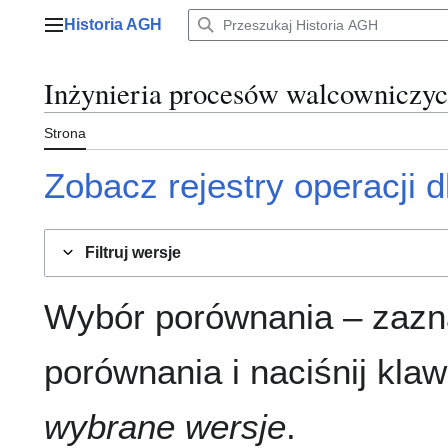
Przejdź
Historia AGH
do
Menu główne
zawartości
Inżynieria procesów walcowniczy
Strona
Zobacz rejestry operacji dl
Filtruj wersje
Wybór porównania – zazn
porównania i naciśnij klaw
wybrane wersje
.