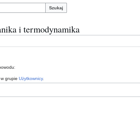
Szukaj
anika i termodynamika
 powodu:
 w grupie
Użytkownicy
.