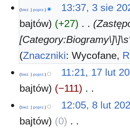
13:37, 3 sie 20
bież.
poprz.
bajtów
+27
Zastępo
[Category:Biogramy\]\]\s*
Znaczniki
:
Wycofane
R
1
11:21, 17 lut 2
bież.
poprz.
7
l
bajtów
−111
u
t
N
2
8
12:05, 8 lut 20
i
0
bież.
poprz.
l
e
2
u
bajtów
0
p
3
t
o
2