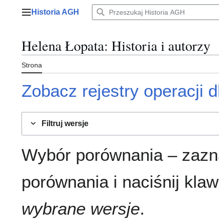
Przejdź
Historia AGH
do
Menu główne
zawartości
Helena Łopata
: Historia i autorzy
Strona
Zobacz rejestry operacji dl
Filtruj wersje
Wybór porównania – zazn
porównania i naciśnij klaw
wybrane wersje
.