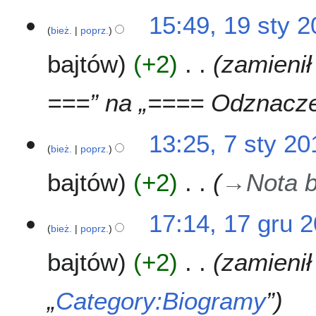
1
1
15:49, 19 sty 
6
bież.
poprz.
9
s
bajtów
+2
zamienił
t
y
2
===” na „==== Odznacze
0
1
7
13:25, 7 sty 20
6
bież.
poprz.
s
t
bajtów
+2
→
Nota b
y
2
0
1
17:14, 17 gru 
1
bież.
poprz.
7
6
g
bajtów
+2
zamienił 
r
u
2
„
Category:Biogramy
”
0