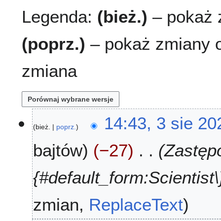
Legenda:
(bież.)
– pokaż z
(poprz.)
– pokaż zmiany o
zmiana
3
14:43, 3 sie 20
bież.
poprz.
s
i
bajtów
−27
Zastępo
e
2
0
{#default_form:Scientist\}
2
6
zmian
ReplaceText