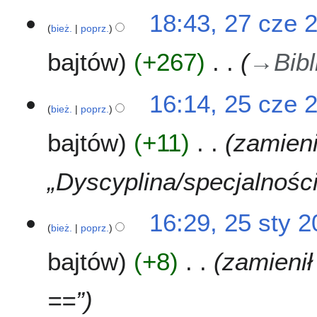
m
p
d
0
2
18:43, 27 cze 
i
i
a
1
bież.
poprz.
7
a
s
n
6
c
n
u
o
bajtów
+267
→
Bibl
z
z
o
e
m
p
2
2
16:14, 25 cze 
i
i
0
bież.
poprz.
5
a
s
1
c
n
u
bajtów
+11
zamieni
6
z
z
e
m
2
„Dyscyplina/specjalności
i
0
a
1
n
2
16:29, 25 sty 
6
bież.
poprz.
5
s
bajtów
+8
zamienił 
t
y
2
==”
0