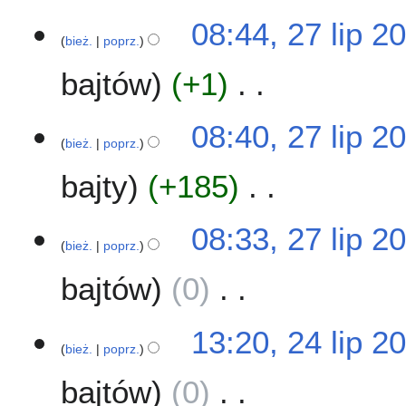
1
2
08:44, 27 lip 2
5
bież.
poprz.
7
l
bajtów
+1
i
p
N
2
08:40, 27 lip 2
i
0
bież.
poprz.
e
1
bajty
+185
p
5
o
d
N
08:33, 27 lip 2
a
i
bież.
poprz.
n
e
o
bajtów
0
p
o
o
p
d
N
2
13:20, 24 lip 2
i
a
i
bież.
poprz.
4
s
n
e
l
u
o
bajtów
0
p
i
z
o
o