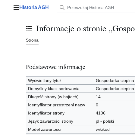
Przejdź
Historia AGH
do
Menu główne
zawartości
Informacje o stronie „Gospo
Przełącz stan spisu treści
Strona
Podstawowe informacje
Wyświetlany tytuł
Gospodarka cieplna
Domyślny klucz sortowania
Gospodarka cieplna
Długość strony (w bajtach)
14
Identyfikator przestrzeni nazw
0
Identyfikator strony
4106
Język zawartości strony
pl - polski
Model zawartości
wikikod