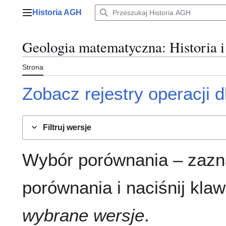
Przejdź
Historia AGH
do
Menu główne
zawartości
Geologia matematyczna
: Historia 
Strona
Zobacz rejestry operacji dl
Filtruj wersje
Wybór porównania – zazn
porównania i naciśnij klaw
wybrane wersje
.