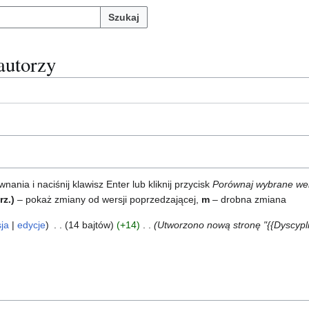
Szukaj
 autorzy
ia i naciśnij klawisz Enter lub kliknij przycisk
Porównaj wybrane we
rz.)
– pokaż zmiany od wersji poprzedzającej,
m
– drobna zmiana
ja
edycje
14 bajtów
+14
Utworzono nową stronę "{{Dyscypli