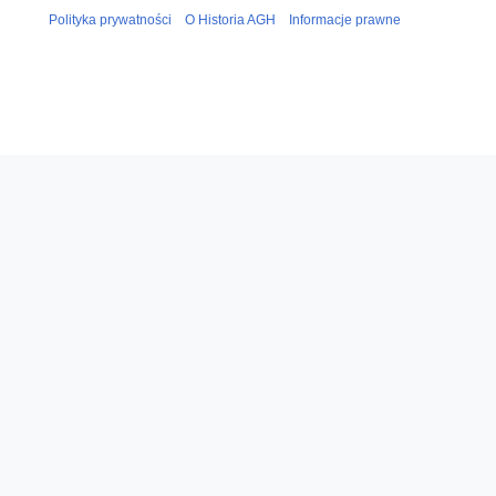
0
Polityka prywatności
O Historia AGH
Informacje prawne
1
7