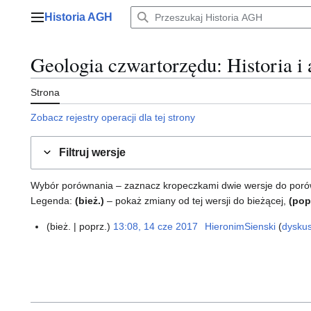
Przejdź
Historia AGH
do
Menu główne
zawartości
Geologia czwartorzędu
: Historia i
Strona
Zobacz rejestry operacji dla tej strony
Filtruj wersje
Wybór porównania – zaznacz kropeczkami dwie wersje do porównan
Legenda:
(bież.)
– pokaż zmiany od tej wersji do bieżącej,
(pop
bież.
poprz.
13:08, 14 cze 2017
HieronimSienski
dyskus
1
4
c
z
e
2