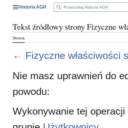
Przejdź
Historia AGH
do
Menu główne
zawartości
Tekst źródłowy strony Fizyczne wł
Strona
←
Fizyczne właściwości s
Nie masz uprawnień do ed
powodu:
Wykonywanie tej operacji
grupie
Użytkownicy
.