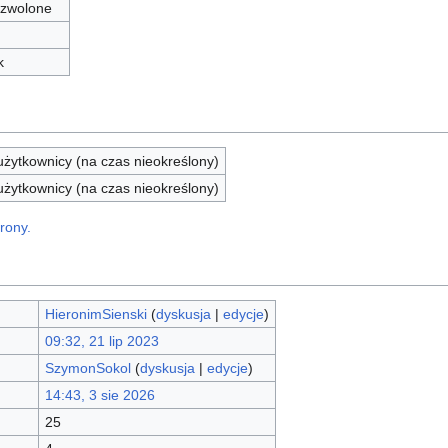
zwolone
k
żytkownicy (na czas nieokreślony)
żytkownicy (na czas nieokreślony)
rony.
HieronimSienski
(
dyskusja
|
edycje
)
09:32, 21 lip 2023
SzymonSokol
(
dyskusja
|
edycje
)
14:43, 3 sie 2026
25