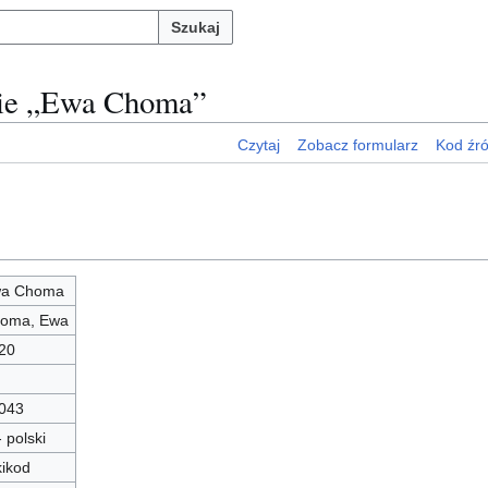
Szukaj
nie „Ewa Choma”
Czytaj
Zobacz formularz
Kod źr
a Choma
oma, Ewa
20
043
- polski
kikod