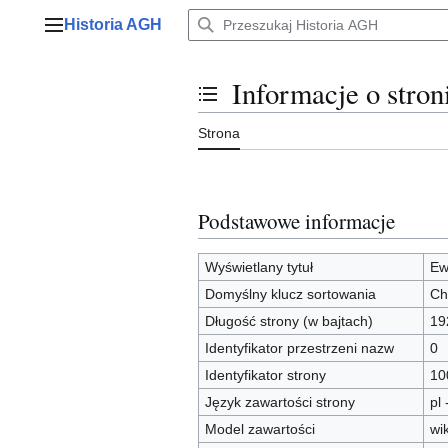
Przejdź
Historia AGH
do
Menu główne
zawartości
Informacje o stro
Przełącz stan spisu treści
Strona
Podstawowe informacje
Wyświetlany tytuł
Ew
Domyślny klucz sortowania
Ch
Długość strony (w bajtach)
19
Identyfikator przestrzeni nazw
0
Identyfikator strony
10
Język zawartości strony
pl 
Model zawartości
wi