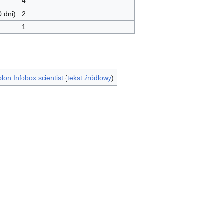
4
0 dni)
2
1
lon:Infobox scientist
(
tekst źródłowy
)