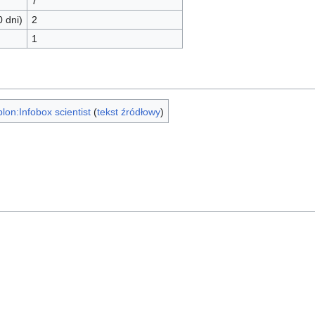
7
0 dni)
2
1
lon:Infobox scientist
(
tekst źródłowy
)