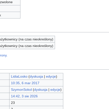
zwolone
k
żytkownicy (na czas nieokreślony)
żytkownicy (na czas nieokreślony)
rony.
LidiaLosko
(
dyskusja
|
edycje
)
10:35, 6 mar 2017
SzymonSokol
(
dyskusja
|
edycje
)
14:42, 3 sie 2026
23