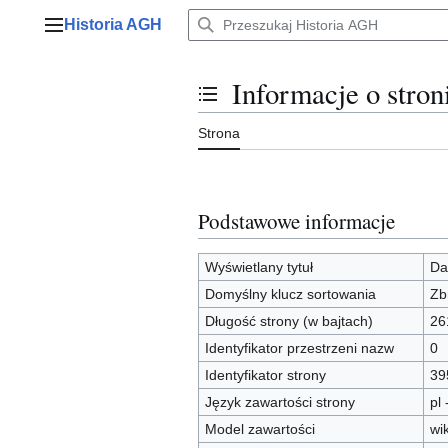
Przejdź
Historia AGH
do
Menu główne
zawartości
Informacje o stro
Przełącz stan spisu treści
Strona
Podstawowe informacje
Wyświetlany tytuł
Da
Domyślny klucz sortowania
Zb
Długość strony (w bajtach)
26
Identyfikator przestrzeni nazw
0
Identyfikator strony
39
Język zawartości strony
pl 
Model zawartości
wi