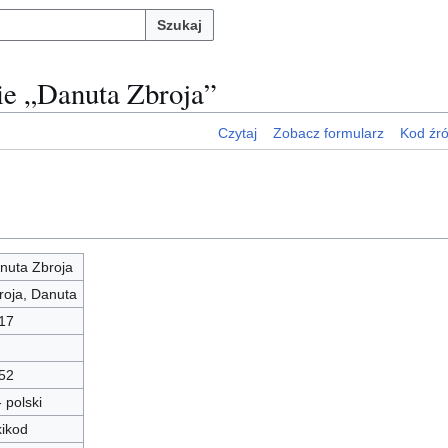
Szukaj
nie „Danuta Zbroja”
Czytaj
Zobacz formularz
Kod źr
nuta Zbroja
roja, Danuta
17
52
- polski
kikod