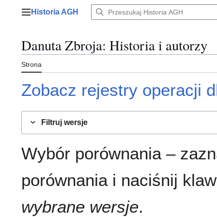
Przejdź
Historia AGH
do
Menu główne
zawartości
Danuta Zbroja
: Historia i autorzy
Strona
Zobacz rejestry operacji dl
Filtruj wersje
Wybór porównania – zazn
porównania i naciśnij klaw
wybrane wersje
.