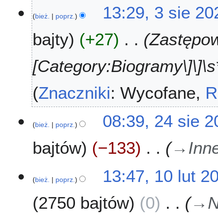
13:29, 3 sie 20
bież.
poprz.
bajty
+27
Zastępowa
[Category:Biogramy\]\]\s*
Znaczniki
:
Wycofane
R
2
08:39, 24 sie 
bież.
poprz.
4
s
bajtów
−133
→
Inn
i
e
2
1
13:47, 10 lut 2
0
bież.
poprz.
0
2
l
2750 bajtów
0
→
N
2
u
t