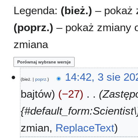
Legenda:
(bież.)
– pokaż z
(poprz.)
– pokaż zmiany o
zmiana
3
14:42, 3 sie 20
bież.
poprz.
s
i
bajtów
−27
Zastępo
e
2
0
{#default_form:Scientist\}
2
6
zmian
ReplaceText