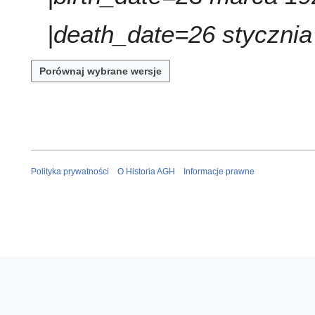
z
o
m
p
|death_date=26 stycznia 
i
i
a
s
n
u
z
m
i
a
n
Polityka prywatności
O Historia AGH
Informacje prawne