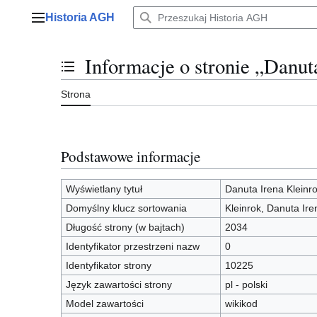
Przejdź
Historia AGH
do
Menu główne
zawartości
Informacje o stronie „Danut
Przełącz stan spisu treści
Strona
Podstawowe informacje
Wyświetlany tytuł
Danuta Irena Kleinr
Domyślny klucz sortowania
Kleinrok, Danuta Ire
Długość strony (w bajtach)
2034
Identyfikator przestrzeni nazw
0
Identyfikator strony
10225
Język zawartości strony
pl - polski
Model zawartości
wikikod