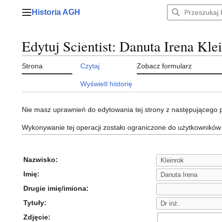
Przejdź
Historia AGH
do
Menu główne
zawartości
Edytuj Scientist: Danuta Irena Kle
Strona
Czytaj
Zobacz formularz
Wyświetl historię
Nie masz uprawnień do edytowania tej strony z następującego
Wykonywanie tej operacji zostało ograniczone do użytkowników
Nazwisko:
Imię:
Drugie imię/imiona:
Tytuły:
Zdjęcie: