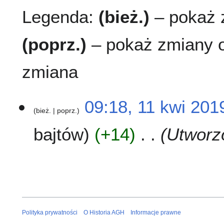
Legenda:
(bież.)
– pokaż z
(poprz.)
– pokaż zmiany o
zmiana
1
09:18, 11 kwi 201
bież.
poprz.
1
k
bajtów
+14
Utworzo
w
i
2
0
1
9
Polityka prywatności
O Historia AGH
Informacje prawne