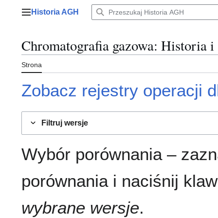
Przejdź
Historia AGH
do
Menu główne
zawartości
Chromatografia gazowa
: Historia i
Strona
Zobacz rejestry operacji dl
Filtruj wersje
Wybór porównania – zazn
porównania i naciśnij klaw
wybrane wersje
.