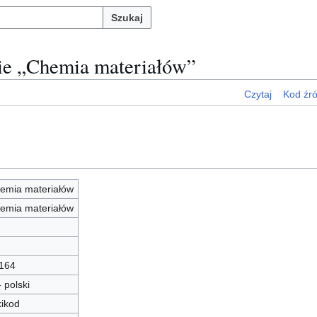
Szukaj
nie „Chemia materiałów”
Czytaj
Kod źr
emia materiałów
emia materiałów
164
- polski
kikod