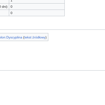
1
0 dni)
0
0
lon:Dyscyplina
(
tekst źródłowy
)