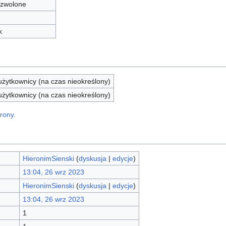
zwolone
k
żytkownicy (na czas nieokreślony)
żytkownicy (na czas nieokreślony)
rony.
HieronimSienski
(
dyskusja
|
edycje
)
13:04, 26 wrz 2023
HieronimSienski
(
dyskusja
|
edycje
)
13:04, 26 wrz 2023
1