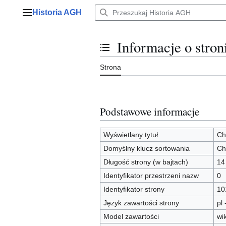
Przejdź
Historia AGH
do
Menu główne
zawartości
Informacje o stro
Przełącz stan spisu treści
Strona
Podstawowe informacje
Wyświetlany tytuł
Ch
Domyślny klucz sortowania
Ch
Długość strony (w bajtach)
14
Identyfikator przestrzeni nazw
0
Identyfikator strony
10
Język zawartości strony
pl 
Model zawartości
wi