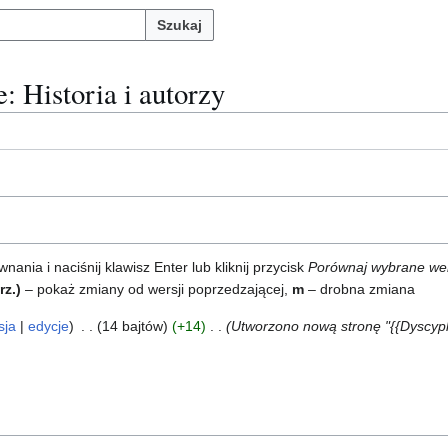
Szukaj
e
: Historia i autorzy
ia i naciśnij klawisz Enter lub kliknij przycisk
Porównaj wybrane we
rz.)
– pokaż zmiany od wersji poprzedzającej,
m
– drobna zmiana
sja
edycje
14 bajtów
+14
Utworzono nową stronę "{{Dyscypl