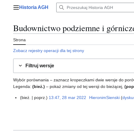
Przejdź
Historia AGH
do
Menu główne
zawartości
Budownictwo podziemne i górnicz
Strona
Zobacz rejestry operacji dla tej strony
Filtruj wersje
Wybór porównania – zaznacz kropeczkami dwie wersje do porównan
Legenda:
(bież.)
– pokaż zmiany od tej wersji do bieżącej,
(pop
bież.
poprz.
13:47, 28 mar 2022
HieronimSienski
dysku
2
8
m
a
r
2