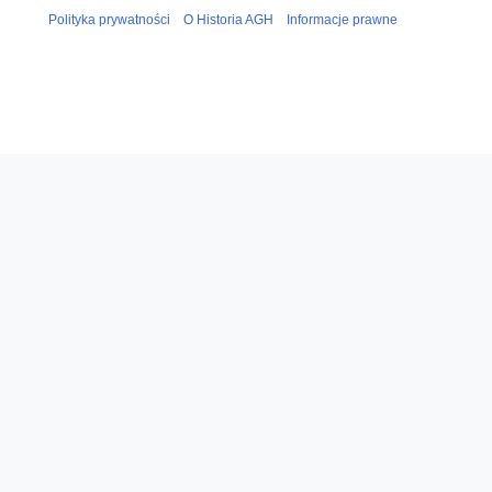
0
Polityka prywatności
O Historia AGH
Informacje prawne
2
2