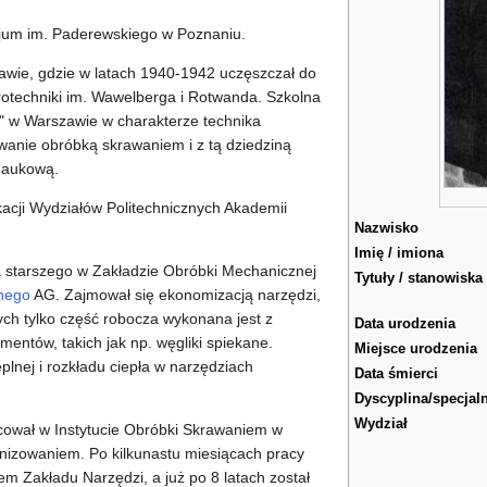
jum im. Paderewskiego w Poznaniu.
wie, gdzie w latach 1940-1942 uczęszczał do
otechniki im. Wawelberga i Rotwanda. Szkolna
 w Warszawie w charakterze technika
anie obróbką skrawaniem i z tą dziedziną
 naukową.
acji Wydziałów Politechnicznych Akademii
Nazwisko
Imię / imiona
a starszego w Zakładzie Obróbki Mechanicznej
Tytuły / stanowiska
nego
AG. Zajmował się ekonomizacją narzędzi,
órych tylko część robocza wykonana jest z
Data urodzenia
ementów, takich jak np. węgliki spiekane.
Miejsce urodzenia
plnej i rozkładu ciepła w narzędziach
Data śmierci
Dyscyplina/specjal
Wydział
ował w Instytucie Obróbki Skrawaniem w
nizowaniem. Po kilkunastu miesiącach pracy
iem Zakładu Narzędzi, a już po 8 latach został