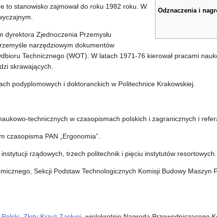
re to stanowisko zajmował do roku 1982 roku. W
Odznaczenia i nag
wyczajnym.
m dyrektora Zjednoczenia Przemysłu
przemyśle narzędziowym dokumentów
Odbioru Technicznego (WOT). W latach 1971-76 kierował pracami na
dzi skrawających.
ach podyplomowych i doktoranckich w Politechnice Krakowskiej.
 naukowo-technicznych w czasopismach polskich i zagranicznych i refer
nym czasopisma PAN „Ergonomia”.
stytucji rządowych, trzech politechnik i pięciu instytutów resortowych.
micznego, Sekcji Podstaw Technologicznych Komisji Budowy Maszyn PA
Polski
,
Złoty Krzyż Zasługi
, wielokrotnie Nagroda Przewodniczącego Ko