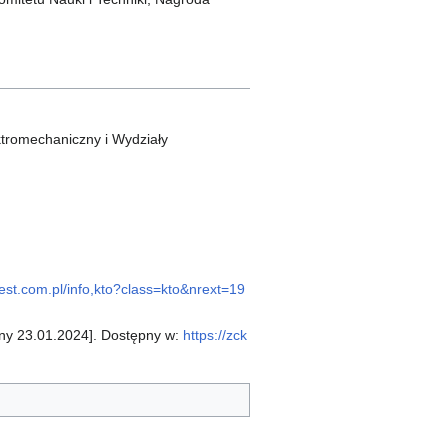
ktromechaniczny i Wydziały
test.com.pl/info,kto?class=kto&nrext=19
any 23.01.2024]. Dostępny w:
https://zck