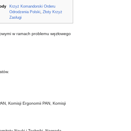
rody
Krzyż Komandorski Orderu
Odrodzenia Polski
,
Złoty Krzyż
Zasługi
ukowymi w ramach problemu węzłowego
atów.
N, Komisji Ergonomii PAN, Komisji
mitetu Nauki i Techniki, Nagroda