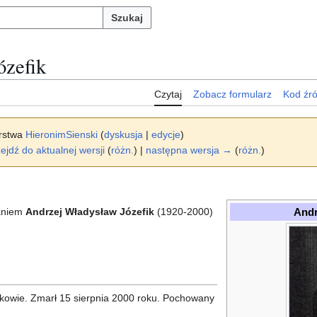
Szukaj
ózefik
Czytaj
Zobacz formularz
Kod źr
orstwa
HieronimSienski
(
dyskusja
|
edycje
)
ejdź do aktualnej wersji
(
różn.
) |
następna wersja →
(
różn.
)
Andr
waniem
Andrzej Władysław Józefik
(1920-2000)
akowie. Zmarł 15 sierpnia 2000 roku. Pochowany