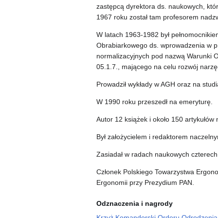
zastępcą dyrektora ds. naukowych, któ
1967 roku został tam profesorem nadz
W latach 1963-1982 był pełnomocnikie
Obrabiarkowego ds. wprowadzenia w 
normalizacyjnych pod nazwą Warunki 
05.1.7., mającego na celu rozwój narzę
Prowadził wykłady w AGH oraz na studi
W 1990 roku przeszedł na emeryturę.
Autor 12 książek i około 150 artykułów
Był założycielem i redaktorem naczel
Zasiadał w radach naukowych czterech in
Członek Polskiego Towarzystwa Ergono
Ergonomii przy Prezydium PAN.
Odznaczenia i nagrody
Krzyż Komandorski Orderu Odrodzenia 