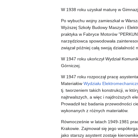
W 1938 roku uzyskał maturę w Gimnaz
Po wybuchu wojny zamieszkał w Warsza
Wyższej Szkoły Budowy Maszyn i Elektr
praktyka w Fabryce Motorów "PERKUN"
narzędziowca spowodowała zainteresow
związał później całą swoją działalność
W 1947 roku ukończył Wydział Komunik
Górniczej.
W 1947 roku rozpoczął pracę asystent
Materiałów
Wydziału Elektromechanicz
tj. tworzeniem takich konstrukcji, w kt
najtrwalszych, a więc i najdroższych el
Prowadził też badania przewodności cie
wykonanych z różnych materiałów.
Równocześnie w latach 1949-1981 prac
Krakowie. Zajmował się jego współorga
jako starszy asystent zostaje kierownik