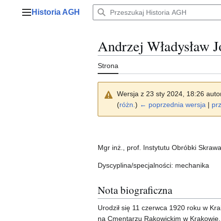
Przejdź
Historia AGH
do
Menu główne
zawartości
Andrzej Władysław J
Strona
Wersja z 23 sty 2024, 18:26 aut
(
różn.
)
← poprzednia wersja
|
prz
Mgr inż., prof. Instytutu Obróbki Skra
Dyscyplina/specjalności: mechanika
Nota biograficzna
Urodził się 11 czerwca 1920 roku w Kr
na Cmentarzu Rakowickim w Krakowie.