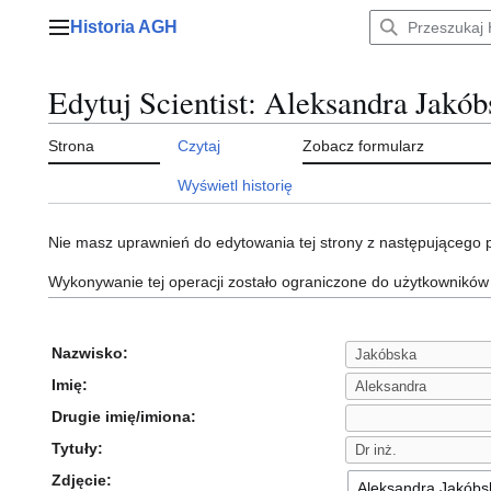
Przejdź
Historia AGH
do
Menu główne
zawartości
Edytuj Scientist: Aleksandra Jakób
Strona
Czytaj
Zobacz formularz
Wyświetl historię
Nie masz uprawnień do edytowania tej strony z następującego
Wykonywanie tej operacji zostało ograniczone do użytkowników
Nazwisko:
Imię:
Drugie imię/imiona:
Tytuły:
Zdjęcie: