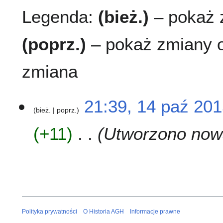
Legenda:
(bież.)
– pokaż z
(poprz.)
– pokaż zmiany o
zmiana
1
21:39, 14 paź 20
bież.
poprz.
4
p
+11
Utworzono now
a
ź
2
0
1
5
Polityka prywatności
O Historia AGH
Informacje prawne