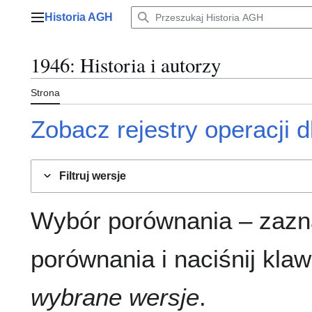
Przejdź
Historia AGH
do
Menu główne
zawartości
1946
: Historia i autorzy
Strona
Zobacz rejestry operacji dl
Filtruj wersje
Wybór porównania – zazn
porównania i naciśnij klaw
wybrane wersje
.