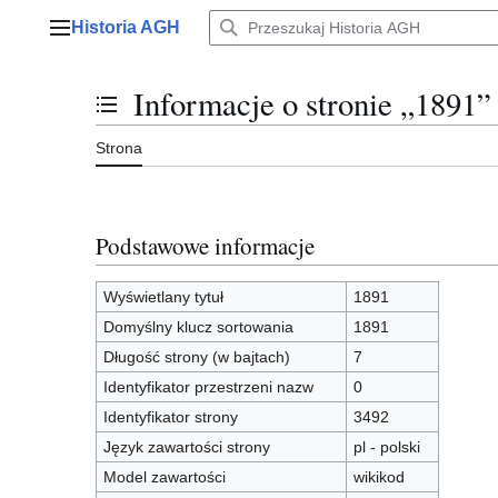
Przejdź
Historia AGH
do
Menu główne
zawartości
Informacje o stronie „1891”
Przełącz stan spisu treści
Strona
Podstawowe informacje
Wyświetlany tytuł
1891
Domyślny klucz sortowania
1891
Długość strony (w bajtach)
7
Identyfikator przestrzeni nazw
0
Identyfikator strony
3492
Język zawartości strony
pl - polski
Model zawartości
wikikod