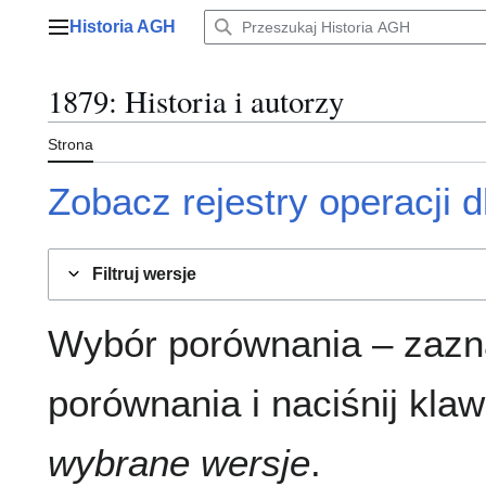
Przejdź
Historia AGH
do
Menu główne
zawartości
1879
: Historia i autorzy
Strona
Zobacz rejestry operacji dl
Filtruj wersje
Wybór porównania – zazn
porównania i naciśnij klaw
wybrane wersje
.