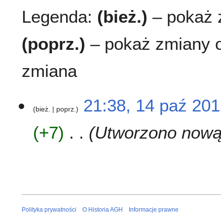
Legenda:
(bież.)
– pokaż z
(poprz.)
– pokaż zmiany o
zmiana
1
21:38, 14 paź 20
bież.
poprz.
4
p
+7
Utworzono nową 
a
ź
2
0
1
5
Polityka prywatności
O Historia AGH
Informacje prawne