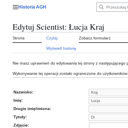
Przejdź
Historia AGH
do
Menu główne
zawartości
Edytuj Scientist: Łucja Kraj
Strona
Czytaj
Zobacz formularz
Wyświetl historię
Nie masz uprawnień do edytowania tej strony z następującego
Wykonywanie tej operacji zostało ograniczone do użytkowników
Nazwisko:
Imię:
Drugie imię/imiona:
Tytuły:
Zdjęcie: