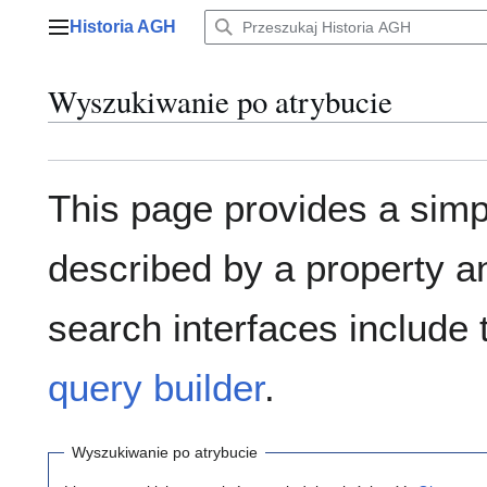
Przejdź
Historia AGH
do
Menu główne
zawartości
Wyszukiwanie po atrybucie
This page provides a sim
described by a property a
search interfaces include
query builder
.
Wyszukiwanie po atrybucie