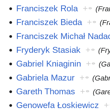
Franciszek Rola
+
(Fra
Franciszek Bieda
+
(Fr
Franciszek Michał Nada
Fryderyk Stasiak
+
(Fr
Gabriel Kniaginin
+
(Ga
Gabriela Mazur
+
(Gabr
Gareth Thomas
+
(Gare
Genowefa Łoskiewicz
+