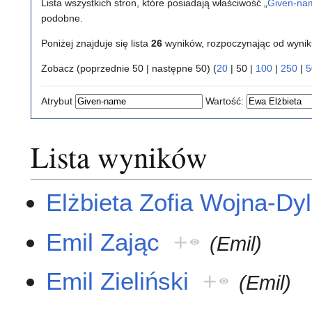
Lista wszystkich stron, które posiadają właściwość „
Given-na
podobne.
Poniżej znajduje się lista
26
wyników, rozpoczynając od wyni
Zobacz (
poprzednie 50
|
następne 50
) (
20
|
50
|
100
|
250
|
5
Atrybut
Wartość:
Lista wyników
Elżbieta Zofia Wojna-Dy
Emil Zając
+
(Emil)
Emil Zieliński
+
(Emil)