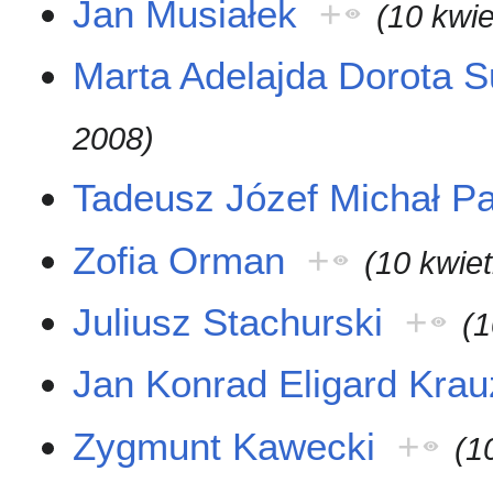
Jan Musiałek
+
(10 kwie
Marta Adelajda Dorota 
2008)
Tadeusz Józef Michał Pa
Zofia Orman
+
(10 kwie
Juliusz Stachurski
+
(1
Jan Konrad Eligard Kra
Zygmunt Kawecki
+
(1