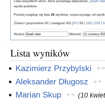
Lista wszystkich stron, które posiadają właściwość „
Death dat
wyniki podobne.
Poniżej znajduje się lista
26
wyników, rozpoczynając od wyni
Zobacz (
poprzednie 50
|
następne 50
) (
20
|
50
|
100
|
250
|
5
Atrybut
Wartość:
Lista wyników
Kazimierz Przybylski
+
Aleksander Długosz
+
Marian Skup
+
(10 kwie