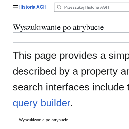
Przejdź
Historia AGH
do
Menu główne
zawartości
Wyszukiwanie po atrybucie
This page provides a sim
described by a property a
search interfaces include
query builder
.
Wyszukiwanie po atrybucie