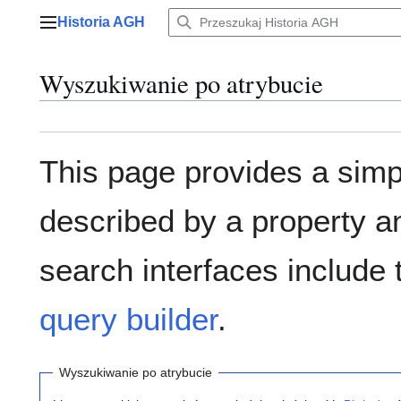
Przejdź
Historia AGH
do
Menu główne
zawartości
Wyszukiwanie po atrybucie
This page provides a sim
described by a property a
search interfaces include
query builder
.
Wyszukiwanie po atrybucie