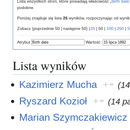
Lista wszystkich stron, które posiadają właściwość „
Birth date
podobne.
Poniżej znajduje się lista
26
wyników, rozpoczynając od wyni
Zobacz (
poprzednie 50
|
następne 50
) (
20
|
50
|
100
|
250
|
5
Atrybut
Wartość:
Lista wyników
Kazimierz Mucha
+
(14
Ryszard Kozioł
+
(14 p
Marian Szymczakiewicz