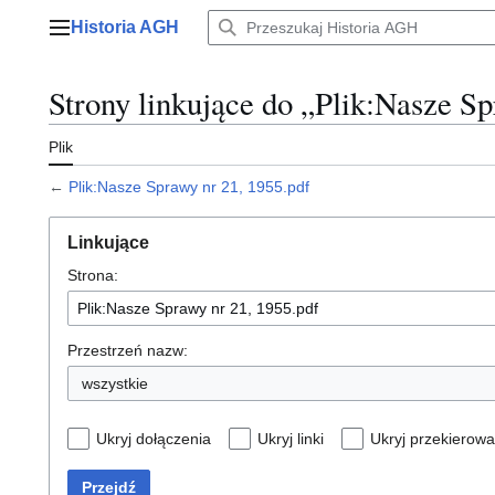
Przejdź
Historia AGH
do
Menu główne
zawartości
Strony linkujące do „Plik:Nasze Sp
Plik
←
Plik:Nasze Sprawy nr 21, 1955.pdf
Linkujące
Strona:
Przestrzeń nazw:
wszystkie
Ukryj dołączenia
Ukryj linki
Ukryj przekierowa
Przejdź