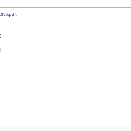
1955.pdf
:
)
)