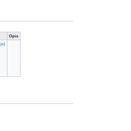
Opis
je
)