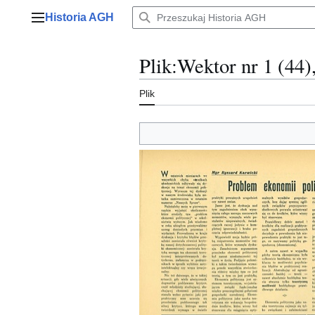
Przejdź
Historia AGH
do
Menu główne
zawartości
Plik
:
Wektor nr 1 (44)
Plik