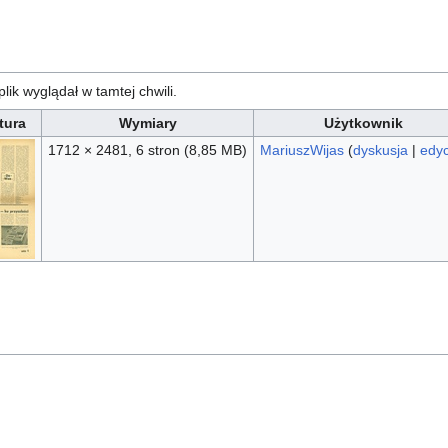
plik wyglądał w tamtej chwili.
tura
Wymiary
Użytkownik
1712 × 2481, 6 stron
(8,85 MB)
MariuszWijas
(
dyskusja
|
edyc