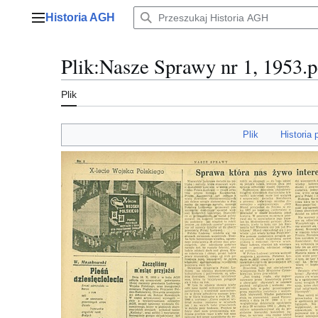
Przejdź
Historia AGH
do
Menu główne
zawartości
Plik
:
Nasze Sprawy nr 1, 1953.p
Plik
Plik
Historia 