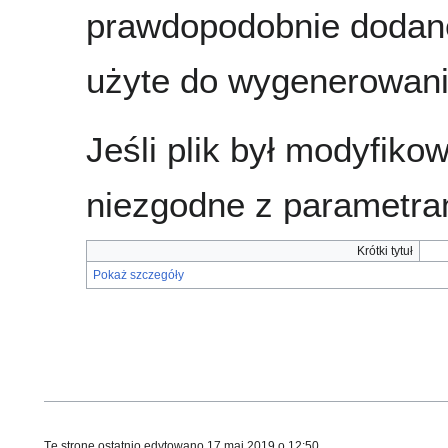
prawdopodobnie dodane
użyte do wygenerowania
Jeśli plik był modyfik
niezgodne z parametra
Krótki tytuł
Pokaż szczegóły
Tę stronę ostatnio edytowano 17 maj 2019 o 12:50.