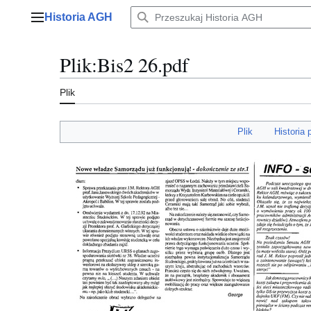
Przejdź
Historia AGH
do
Menu główne
zawartości
Plik
:
Bis2 26.pdf
Plik
Plik
Historia 