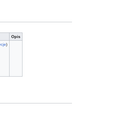
Opis
ycje
)