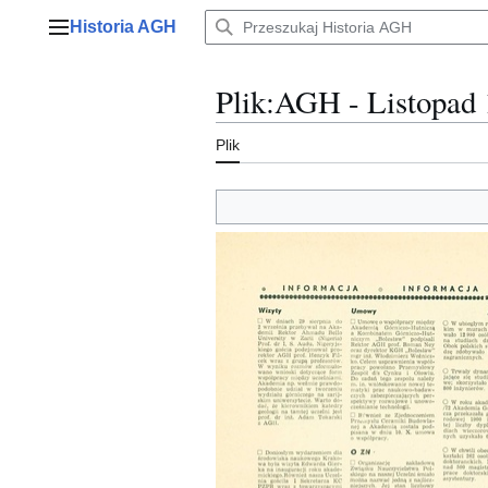
Przejdź
Historia AGH
do
Menu główne
zawartości
Plik
:
AGH - Listopad 
Plik