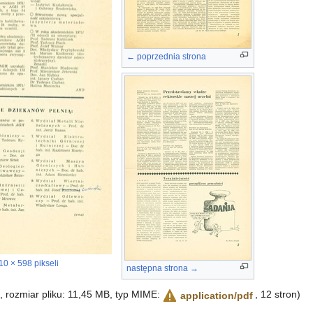
← poprzednia strona
10 × 598 pikseli
następna strona →
i, rozmiar pliku: 11,45 MB, typ MIME:
, 12 stron)
application/pdf