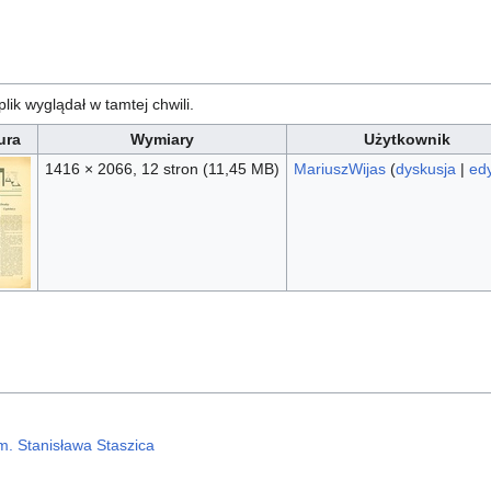
plik wyglądał w tamtej chwili.
ura
Wymiary
Użytkownik
1416 × 2066, 12 stron
(11,45 MB)
MariuszWijas
(
dyskusja
|
ed
. Stanisława Staszica