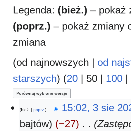
Legenda:
(bież.)
– pokaż z
(poprz.)
– pokaż zmiany o
zmiana
(
od najnowszych
|
od najs
starszych
) (
20
|
50
|
100
|
3
15:02, 3 sie 20
bież.
poprz.
s
i
bajtów
−27
Zastępo
e
2