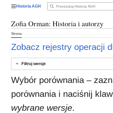
Przejdź
Historia AGH
do
Menu główne
zawartości
Zofia Orman
: Historia i autorzy
Strona
Zobacz rejestry operacji dl
Filtruj wersje
Wybór porównania – zazn
porównania i naciśnij klaw
wybrane wersje
.