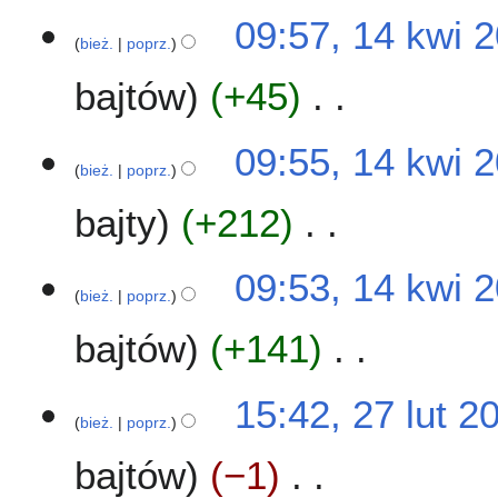
N
2
09:57, 14 kwi 
i
0
bież.
poprz.
e
2
bajtów
+45
p
3
o
d
N
09:55, 14 kwi 
a
i
bież.
poprz.
n
e
o
bajty
+212
p
o
o
p
d
N
09:53, 14 kwi 
i
a
i
bież.
poprz.
s
n
e
u
o
bajtów
+141
p
z
o
o
m
p
d
N
2
15:42, 27 lut 2
i
i
a
i
bież.
poprz.
7
a
s
n
e
l
n
u
o
bajtów
−1
p
u
z
o
o
t