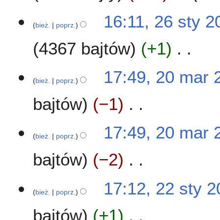
m
p
16:11, 26 sty 2
i
i
bież.
poprz.
a
s
n
u
4367 bajtów
+1
z
m
N
2
17:49, 20 mar 
i
i
bież.
poprz.
0
a
e
m
n
bajtów
−1
p
a
o
r
d
N
2
17:49, 20 mar 
a
i
0
bież.
poprz.
n
e
2
o
bajtów
−2
p
1
o
o
p
d
N
2
17:12, 22 sty 
i
a
i
bież.
poprz.
2
s
n
e
s
u
o
bajtów
+1
p
t
z
o