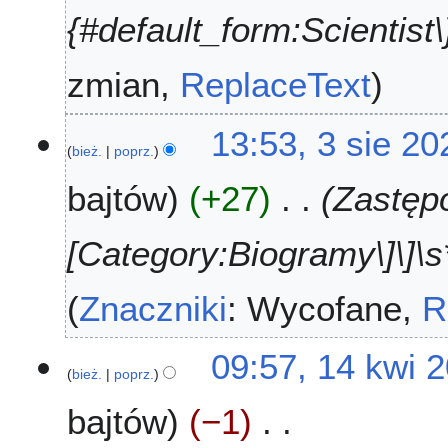
0
{#default_form:Scientist\}
2
6
zmian
ReplaceText
13:53, 3 sie 20
bież.
poprz.
bajtów
+27
Zastępo
[Category:Biogramy\]\]\s*
Znaczniki
:
Wycofane
R
1
09:57, 14 kwi 
bież.
poprz.
4
k
bajtów
−1
w
i