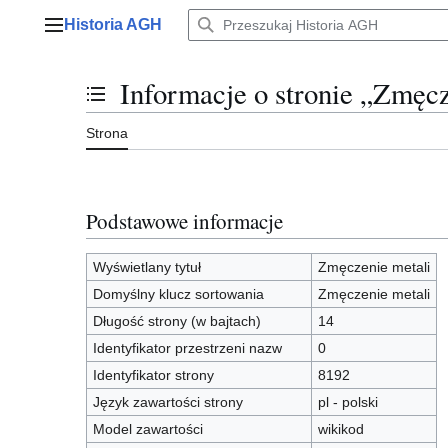
Przejdź
Historia AGH
do
Menu główne
zawartości
Informacje o stronie „Zmęcz
Przełącz stan spisu treści
Strona
Podstawowe informacje
Wyświetlany tytuł
Zmęczenie metali
Domyślny klucz sortowania
Zmęczenie metali
Długość strony (w bajtach)
14
Identyfikator przestrzeni nazw
0
Identyfikator strony
8192
Język zawartości strony
pl - polski
Model zawartości
wikikod