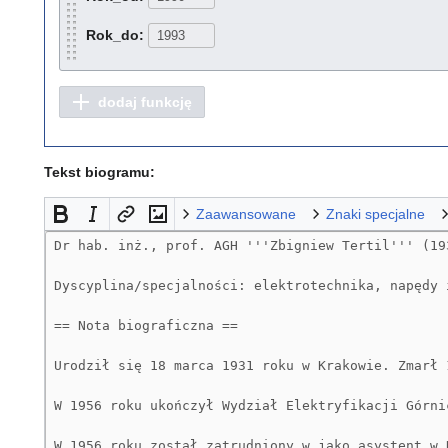
Rok_do:
dodaj funkcję
Tekst biogramu:
Zaawansowane
Znaki specjalne