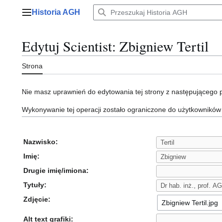
Przejdź
Historia AGH
do
Menu główne
zawartości
Edytuj Scientist: Zbigniew Tertil
Strona
Nie masz uprawnień do edytowania tej strony z następującego
Wykonywanie tej operacji zostało ograniczone do użytkowników
Nazwisko:
Imię:
Drugie imię/imiona:
Tytuły:
Zdjęcie:
Alt text grafiki: