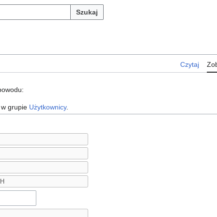
Szukaj
Czytaj
Zob
 powodu:
 w grupie
Użytkownicy
.