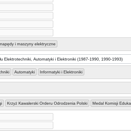
napędy i maszyny elektryczne
chniki
Automatyki
Informatyki i Elektroniki
gi
Krzyż Kawalerski Orderu Odrodzenia Polski
Medal Komisji Eduka