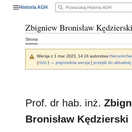
Przejdź
Historia AGH
do
Menu główne
zawartości
Zbigniew Bronisław Kędziersk
Strona
Wersja z 1 mar 2023, 14:24 autorstwa
HieronimSie
(
różn.
)
← poprzednia wersja
|
przejdź do aktualnej 
Prof. dr hab. inż.
Zbign
Bronisław Kędzierski