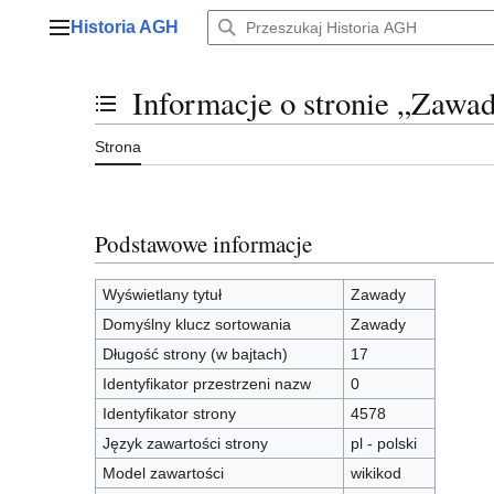
Przejdź
Historia AGH
do
Menu główne
zawartości
Informacje o stronie „Zawa
Przełącz stan spisu treści
Strona
Podstawowe informacje
Wyświetlany tytuł
Zawady
Domyślny klucz sortowania
Zawady
Długość strony (w bajtach)
17
Identyfikator przestrzeni nazw
0
Identyfikator strony
4578
Język zawartości strony
pl - polski
Model zawartości
wikikod