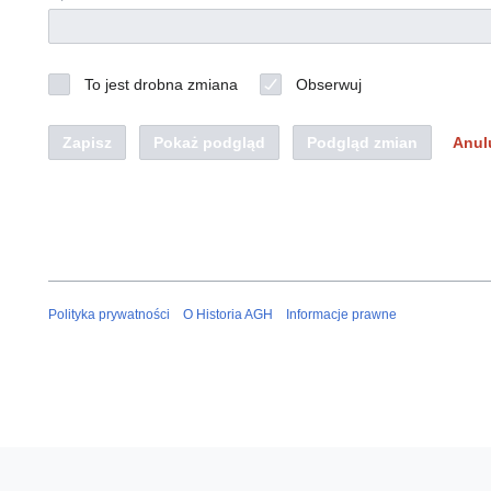
To jest drobna zmiana
Obserwuj
Zapisz
Pokaż podgląd
Podgląd zmian
Anul
Polityka prywatności
O Historia AGH
Informacje prawne