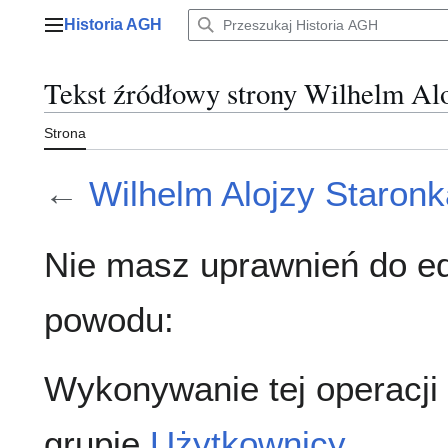
Przejdź
Historia AGH
do
Menu główne
zawartości
Tekst źródłowy strony Wilhelm Al
Strona
←
Wilhelm Alojzy Staronk
Nie masz uprawnień do ed
powodu:
Wykonywanie tej operacji
grupie
Użytkownicy
.